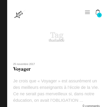
0
Tag
thailande
25 novembre 2017
Voyager
Je crois que « Voyager » est assurément un
des meilleurs enseignants à l’école de la Vie.
Ce ne serait pas merveilleux si, dans notre
éducation, on avait l’OBLIGATION ...
0 comments