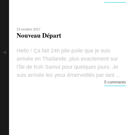
23 octobre 2017
Nouveau Départ
Hello ! Ça fait 24h pile-poile que je suis
arrivée en Thaïlande, plus exactement sur
l’île de Koh Samui pour quelques jours. Je
suis arrivée les yeux émerveillés par tant ...
0 comments