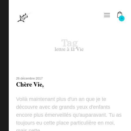
0
Tag
lettre à la Vie
26 décembre 2017
Chère Vie,
Voilà maintenant plus d'un an que je te
découvre avec de grands yeux d'enfants
encore plus émerveillés qu'auparavant. Tu as
toujours eu cette place particulière en moi,
mais cette ...