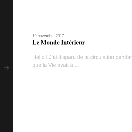
19 novembre 2017
Le Monde Intérieur
Hello ! J’ai disparu de la circulation pen
que la Vie avait à ...