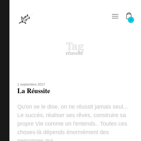
0
Tag
réussite
1 septembre 2017
La Réussite
Qu'on se le dise, on ne réussit jamais seul...
Le succès, réaliser ses rêves, construire sa
propre Vie comme on l'entends.. Toutes ces
choses-là dépends énormément des
personnes qui ...